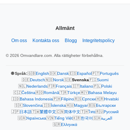
Allmänt
Om oss
Kontakta oss
Blogg
Integritetspolicy
© 2026 Omvandlare.com. Alla rättigheter förbehållna.
🇬🇧
🇩🇰
🇪🇸
🇵🇹
🌐 Språk:
English
Dansk
Español
Português
🇩🇪
🇳🇴
🇸🇪
🇫🇮
Deutsch
Norsk
Svenska
Suomi
🇳🇱
🇫🇷
🇮🇹
🇵🇱
Nederlands
Français
Italiano
Polski
🇨🇿
🇷🇴
🇹🇷
🇲🇾
Čeština
Română
Türkçe
Bahasa Melayu
🇮🇩
🇵🇭
🇷🇸
🇭🇷
Bahasa Indonesia
Filipino
Српски
Hrvatski
🇸🇰
🇮🇸
🇭🇺
🇧🇬
Slovenčina
Íslenska
Magyar
Български
🇯🇵
🇹🇼
🇨🇳
🇹🇭
🇷🇺
日本語
繁體中文
简体中文
ไทย
Русский
🇺🇦
🇻🇳
🇰🇷
🇸🇦
Українська
Tiếng Việt
한국어
العربية
🇬🇷
Ελληνικά