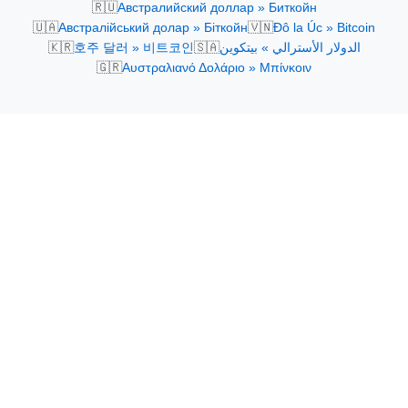
🇷🇺
Австралийский доллар » Биткойн
🇺🇦
🇻🇳
Австралійський долар » Біткойн
Đô la Úc » Bitcoin
🇰🇷
🇸🇦
호주 달러 » 비트코인
الدولار الأسترالي » بيتكوين
🇬🇷
Αυστραλιανό Δολάριο » Μπίνκοιν