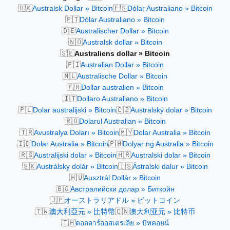
🇩🇰
🇪🇸
Australsk Dollar » Bitcoin
Dólar Australiano » Bitcoin
🇵🇹
Dólar Australiano » Bitcoin
🇩🇪
Australischer Dollar » Bitcoin
🇳🇴
Australsk dollar » Bitcoin
🇸🇪
Australiens dollar » Bitcoin
🇫🇮
Australian Dollar » Bitcoin
🇳🇱
Australische Dollar » Bitcoin
🇫🇷
Dollar australien » Bitcoin
🇮🇹
Dollaro Australiano » Bitcoin
🇵🇱
🇨🇿
Dolar australijski » Bitcoin
Australský dolar » Bitcoin
🇷🇴
Dolarul Australian » Bitcoin
🇹🇷
🇲🇾
Avustralya Doları » Bitcoin
Dolar Australia » Bitcoin
🇮🇩
🇵🇭
Dolar Australia » Bitcoin
Dolyar ng Australia » Bitcoin
🇷🇸
🇭🇷
Australijski dolar » Bitcoin
Australski dolar » Bitcoin
🇸🇰
🇮🇸
Austrálsky dolár » Bitcoin
Ástralski dalur » Bitcoin
🇭🇺
Ausztrál Dollár » Bitcoin
🇧🇬
Австралийски долар » Биткойн
🇯🇵
オーストラリアドル » ビットコイン
🇹🇼
🇨🇳
澳大利亞元 » 比特幣
澳大利亚元 » 比特币
🇹🇭
ดอลลาร์ออสเตรเลีย » บิทคอยน์