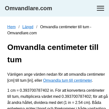
Omvandlare.com
Hem
Längd
Omvandla centimeter till tum -
Omvandlare.com
Omvandla centimeter till
tum
Vänligen ange värden nedan för att omvandla centimeter
[cm] till tum [in], eller
Omvandla tum till centimeter
.
1 cm = 0.393700787402 in. För att konvertera centimeter
till tum, multiplicera värdet med 0.393700787402; för att gå
åt andra hållet, dividera med det (1 in = 2.54 cm). Båda
enheterna mäter längd och förekommer i både vardagliga