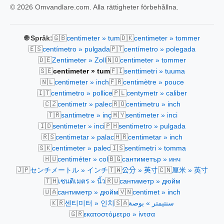
© 2026 Omvandlare.com. Alla rättigheter förbehållna.
🇬🇧
🇩🇰
🌐 Språk:
centimeter » tum
centimeter » tommer
🇪🇸
🇵🇹
centímetro » pulgada
centímetro » polegada
🇩🇪
🇳🇴
Zentimeter » Zoll
centimeter » tommer
🇸🇪
🇫🇮
centimeter » tum
senttimetri » tuuma
🇳🇱
🇫🇷
centimeter » inch
centimètre » pouce
🇮🇹
🇵🇱
centimetro » pollice
centymetr » caliber
🇨🇿
🇷🇴
centimetr » palec
centimetru » inch
🇹🇷
🇲🇾
santimetre » inç
sentimeter » inci
🇮🇩
🇵🇭
sentimeter » inci
sentimetro » pulgada
🇷🇸
🇭🇷
centimetar » palac
centimetar » inch
🇸🇰
🇮🇸
centimeter » palec
sentímetri » tomma
🇭🇺
🇧🇬
centiméter » col
сантиметър » инч
🇯🇵
🇹🇼
🇨🇳
センチメートル » インチ
公分 » 英寸
厘米 » 英寸
🇹🇭
🇷🇺
เซนติเมตร » นิ้ว
сантиметр » дюйм
🇺🇦
🇻🇳
сантиметр » дюйм
centimet » inch
🇰🇷
🇸🇦
센티미터 » 인치
سنتيمتر » بوصة
🇬🇷
εκατοστόμετρο » ίντσα