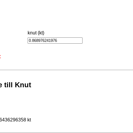
knut (kt)
t
till Knut
46436296358 kt