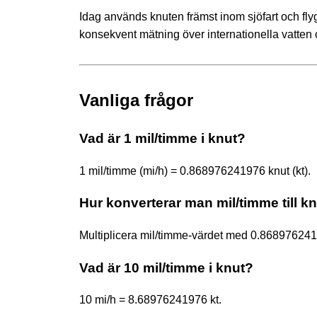
Idag används knuten främst inom sjöfart och flygin
konsekvent mätning över internationella vatten 
Vanliga frågor
Vad är 1 mil/timme i knut?
1 mil/timme (mi/h) = 0.868976241976 knut (kt).
Hur konverterar man mil/timme till k
Multiplicera mil/timme-värdet med 0.868976241
Vad är 10 mil/timme i knut?
10 mi/h = 8.68976241976 kt.