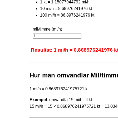
1 kt = 1.15077944792 mi/h
10 mi/h = 8.68976241976 kt
100 mi/h = 86.8976241976 kt
mil/timme (mi/h)
Resultat: 1 mi/h = 0.868976241976 k
Hur man omvandlar Mil/timme 
1 mi/h = 0.868976241975721 kt
Exempel:
omvandla 15 mi/h till kt:
15 mi/h = 15 × 0.868976241975721 kt = 13.03