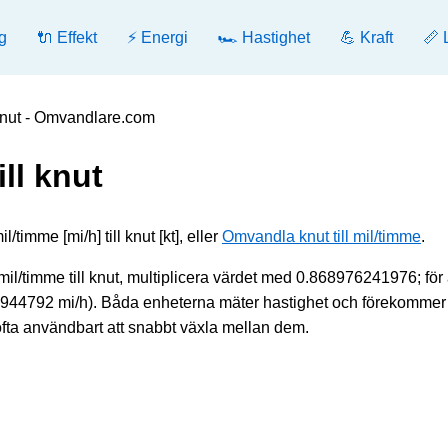
g
🔌 Effekt
⚡ Energi
🏎️ Hastighet
💪 Kraft
📏 
knut - Omvandlare.com
ll knut
imme [mi/h] till knut [kt], eller
Omvandla knut till mil/timme
.
il/timme till knut, multiplicera värdet med 0.868976241976; för 
077944792 mi/h). Båda enheterna mäter hastighet och förekommer
ofta användbart att snabbt växla mellan dem.