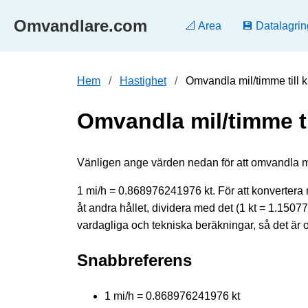
Omvandlare.com
📐 Area
💾 Datalagrin
Hem
Hastighet
Omvandla mil/timme till 
Omvandla mil/timme ti
Vänligen ange värden nedan för att omvandla mil/t
1 mi/h = 0.868976241976 kt. För att konvertera m
åt andra hållet, dividera med det (1 kt = 1.15
vardagliga och tekniska beräkningar, så det är 
Snabbreferens
1 mi/h = 0.868976241976 kt