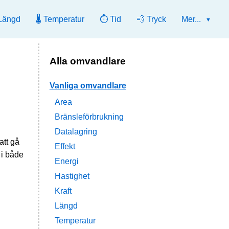
Längd
🌡️ Temperatur
⏱️ Tid
💨 Tryck
Mer...
Alla omvandlare
Vanliga omvandlare
Area
Bränsleförbrukning
Datalagring
att gå
Effekt
 i både
Energi
Hastighet
Kraft
Längd
Temperatur