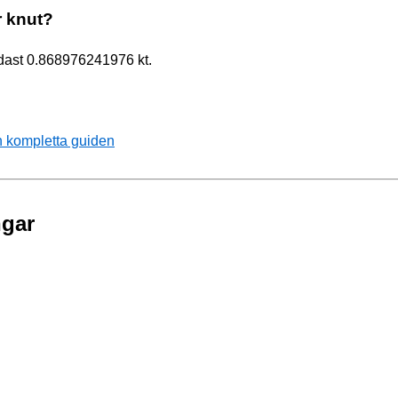
r knut?
ndast 0.868976241976 kt.
 kompletta guiden
ngar