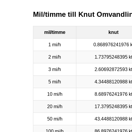
Mil/timme till Knut Omvandli
mil/timme
knut
1 mi/h
0.868976241976 k
2 mi/h
1.73795248395 k
3 mi/h
2.60692872593 k
5 mi/h
4.34488120988 k
10 mi/h
8.68976241976 k
20 mi/h
17.3795248395 k
50 mi/h
43.4488120988 k
100 mi/h
86.8976241976 k