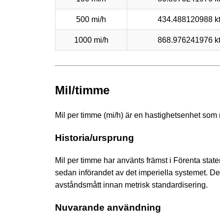
500 mi/h
434.488120988 k
1000 mi/h
868.976241976 k
Mil/timme
Mil per timme (mi/h) är en hastighetsenhet som 
Historia/ursprung
Mil per timme har använts främst i Förenta stater
sedan införandet av det imperiella systemet. D
avståndsmått innan metrisk standardisering.
Nuvarande användning