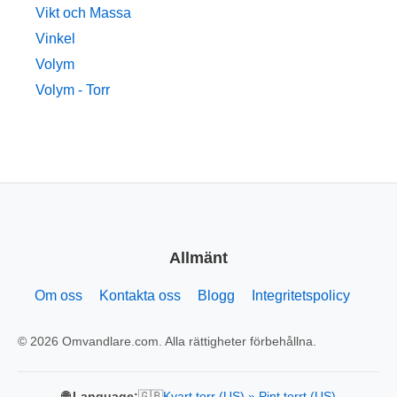
Vikt och Massa
Vinkel
Volym
Volym - Torr
Allmänt
Om oss
Kontakta oss
Blogg
Integritetspolicy
© 2026 Omvandlare.com. Alla rättigheter förbehållna.
🇬🇧
🌐 Language:
Kvart torr (US) » Pint torrt (US)