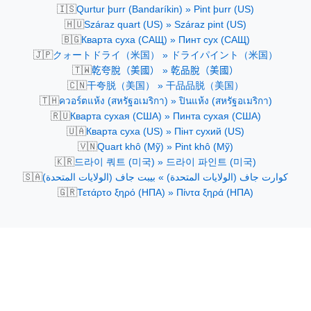
🇮🇸
Qurtur þurr (Bandaríkin) » Pint þurr (US)
🇭🇺
Száraz quart (US) » Száraz pint (US)
🇧🇬
Кварта суха (САЩ) » Пинт сух (САЩ)
🇯🇵
クォートドライ（米国） » ドライパイント（米国）
🇹🇼
乾夸脫（美國） » 乾品脫（美國）
🇨🇳
干夸脱（美国） » 干品品脱（美国）
🇹🇭
ควอร์ตแห้ง (สหรัฐอเมริกา) » ปินแห้ง (สหรัฐอเมริกา)
🇷🇺
Кварта сухая (США) » Пинта сухая (США)
🇺🇦
Кварта суха (US) » Пінт сухий (US)
🇻🇳
Quart khô (Mỹ) » Pint khô (Mỹ)
🇰🇷
드라이 쿼트 (미국) » 드라이 파인트 (미국)
🇸🇦
كوارت جاف (الولايات المتحدة) » بيبت جاف (الولايات المتحدة)
🇬🇷
Τετάρτο ξηρό (ΗΠΑ) » Πίντα ξηρά (ΗΠΑ)