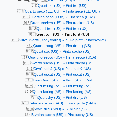
🇩🇰
Quart tør (US) » Pint tør (US)
🇪🇸
Cuarto seco (EE. UU.) » Pinta seca (EE. UU.)
🇵🇹
Quartilho seco (EUA) » Pint seca (EUA)
🇩🇪
Quart trocken (US) » Pint trocken (US)
🇳🇴
Quart tørr (US) » Pint tørr (US)
🇸🇪
Kvart torr (US) » Pint torrt (US)
🇫🇮
Kuiva kvartti (Yhdysvallat) » Kuiva pintti (Yhdysvallat)
🇳🇱
Quart droog (VS) » Pint droog (VS)
🇫🇷
Quart sec (US) » Pinte sèche (US)
🇮🇹
Quartino secco (US) » Pinta secca (USA)
🇵🇱
Kwarta sucha (US) » Pinta sucha (US)
🇨🇿
Čtvrť suchá (US) » Pint suchý (US)
🇷🇴
Quart uscat (US) » Pint uscat (US)
🇹🇷
Kuru Quart (ABD) » Kuru (ABD) Pint
🇲🇾
Quart kering (AS) » Pint kering (AS)
🇮🇩
Quart kering (AS) » Pint kering (AS)
🇵🇭
Quart dry (US) » Pint dry (US)
🇷🇸
Četvrtina suva (SAD) » Suva pinta (SAD)
🇭🇷
Kvart suhi (SAD) » Suhi pint (SAD)
🇸🇰
Štvrtina suchá (US) » Pint suchý (US)