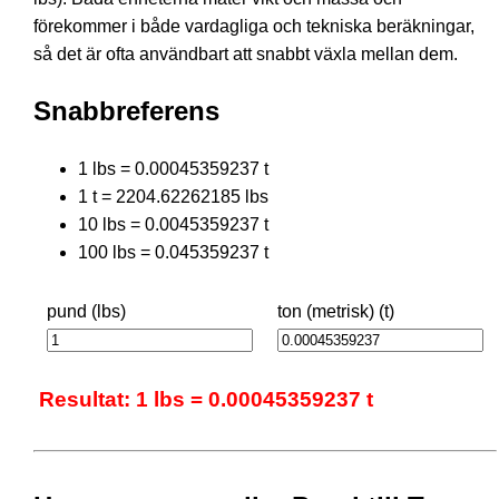
förekommer i både vardagliga och tekniska beräkningar,
så det är ofta användbart att snabbt växla mellan dem.
Snabbreferens
1 lbs = 0.00045359237 t
1 t = 2204.62262185 lbs
10 lbs = 0.0045359237 t
100 lbs = 0.045359237 t
pund (lbs)
ton (metrisk) (t)
Resultat: 1 lbs = 0.00045359237 t