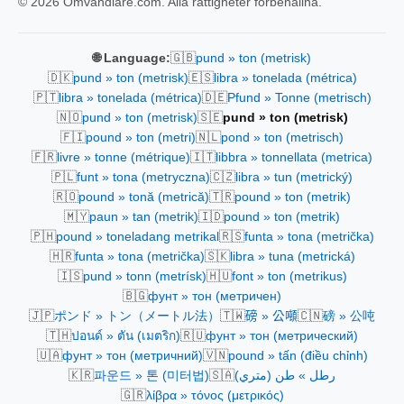
© 2026 Omvandlare.com. Alla rättigheter förbehållna.
🇬🇧
🌐 Language:
pund » ton (metrisk)
🇩🇰
🇪🇸
pund » ton (metrisk)
libra » tonelada (métrica)
🇵🇹
🇩🇪
libra » tonelada (métrica)
Pfund » Tonne (metrisch)
🇳🇴
🇸🇪
pund » ton (metrisk)
pund » ton (metrisk)
🇫🇮
🇳🇱
pound » ton (metri)
pond » ton (metrisch)
🇫🇷
🇮🇹
livre » tonne (métrique)
libbra » tonnellata (metrica)
🇵🇱
🇨🇿
funt » tona (metryczna)
libra » tun (metrický)
🇷🇴
🇹🇷
pound » tonă (metrică)
pound » ton (metrik)
🇲🇾
🇮🇩
paun » tan (metrik)
pound » ton (metrik)
🇵🇭
🇷🇸
pound » toneladang metrikal
funta » tona (metrička)
🇭🇷
🇸🇰
funta » tona (metrička)
libra » tuna (metrická)
🇮🇸
🇭🇺
pund » tonn (metrísk)
font » ton (metrikus)
🇧🇬
фунт » тон (метричен)
🇯🇵
🇹🇼
🇨🇳
ポンド » トン（メートル法）
磅 » 公噸
磅 » 公吨
🇹🇭
🇷🇺
ปอนด์ » ตัน (เมตริก)
фунт » тон (метрический)
🇺🇦
🇻🇳
фунт » тон (метричний)
pound » tấn (điều chỉnh)
🇰🇷
🇸🇦
파운드 » 톤 (미터법)
رطل » طن (متري)
🇬🇷
λίβρα » τόνος (μετρικός)