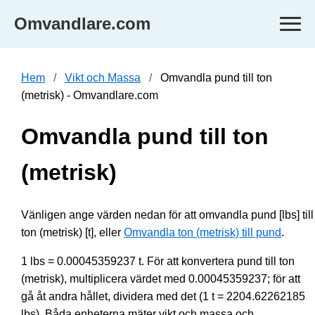
Omvandlare.com
Hem
Vikt och Massa
Omvandla pund till ton
(metrisk) - Omvandlare.com
Omvandla pund till ton
(metrisk)
Vänligen ange värden nedan för att omvandla pund [lbs] till
ton (metrisk) [t], eller
Omvandla ton (metrisk) till pund
.
1 lbs = 0.00045359237 t. För att konvertera pund till ton
(metrisk), multiplicera värdet med 0.00045359237; för att
gå åt andra hållet, dividera med det (1 t = 2204.62262185
lbs). Båda enheterna mäter vikt och massa och