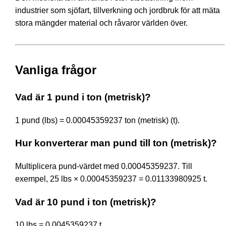
industrier som sjöfart, tillverkning och jordbruk för att mäta
stora mängder material och råvaror världen över.
Vanliga frågor
Vad är 1 pund i ton (metrisk)?
1 pund (lbs) = 0.00045359237 ton (metrisk) (t).
Hur konverterar man pund till ton (metrisk)?
Multiplicera pund-värdet med 0.00045359237. Till
exempel, 25 lbs × 0.00045359237 = 0.01133980925 t.
Vad är 10 pund i ton (metrisk)?
10 lbs = 0.0045359237 t.