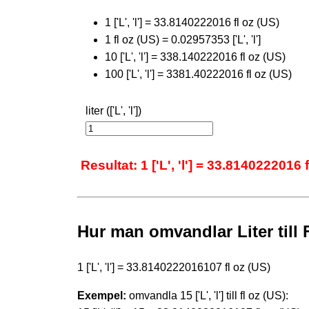
1 ['L', 'l'] = 33.8140222016 fl oz (US)
1 fl oz (US) = 0.02957353 ['L', 'l']
10 ['L', 'l'] = 338.140222016 fl oz (US)
100 ['L', 'l'] = 3381.40222016 fl oz (US)
liter (['L', 'l'])
Resultat: 1 ['L', 'l'] = 33.8140222016 
Hur man omvandlar Liter till 
1 ['L', 'l'] = 33.8140222016107 fl oz (US)
Exempel:
omvandla 15 ['L', 'l'] till fl oz (US):