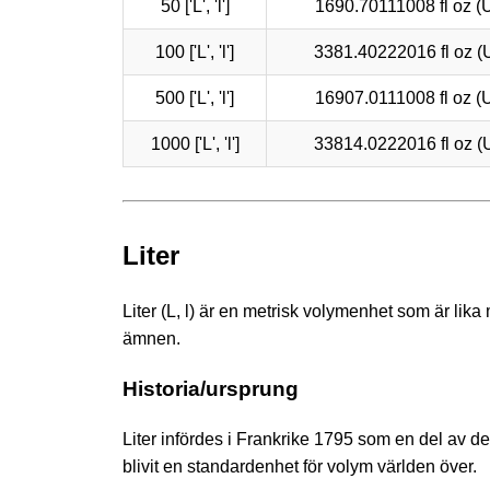
50 ['L', 'l']
1690.70111008 fl oz (
100 ['L', 'l']
3381.40222016 fl oz (
500 ['L', 'l']
16907.0111008 fl oz (
1000 ['L', 'l']
33814.0222016 fl oz (
Liter
Liter (L, l) är en metrisk volymenhet som är lik
ämnen.
Historia/ursprung
Liter infördes i Frankrike 1795 som en del av d
blivit en standardenhet för volym världen över.