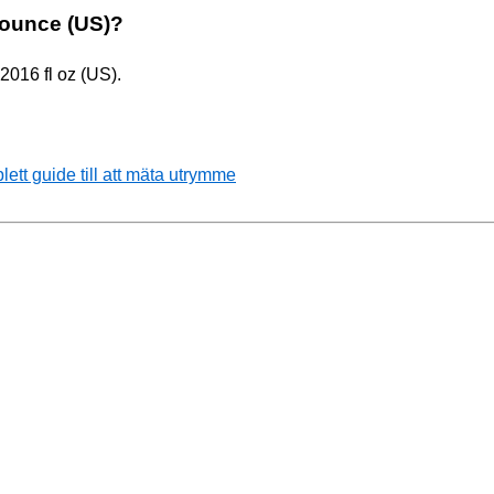
id ounce (US)?
222016 fl oz (US).
tt guide till att mäta utrymme