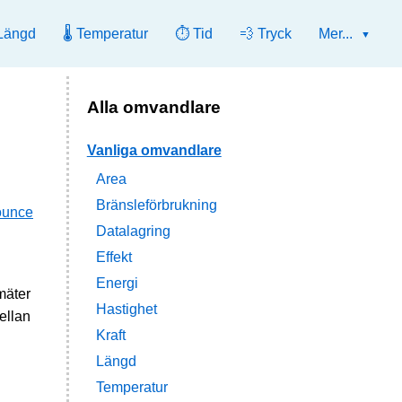
Längd
🌡️ Temperatur
⏱️ Tid
💨 Tryck
Mer...
Alla omvandlare
Vanliga omvandlare
Area
Bränsleförbrukning
ounce
Datalagring
Effekt
Energi
mäter
Hastighet
ellan
Kraft
Längd
Temperatur