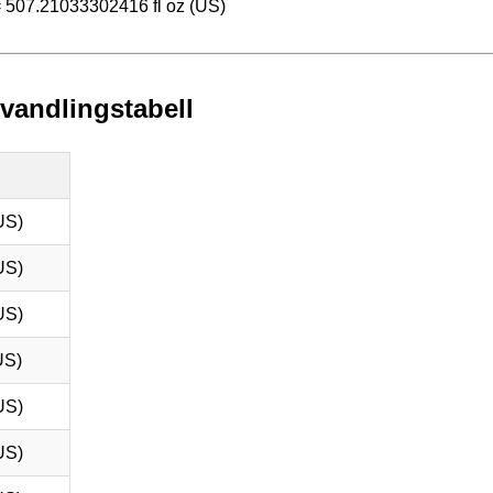
) = 507.21033302416 fl oz (US)
mvandlingstabell
US)
US)
US)
US)
US)
US)