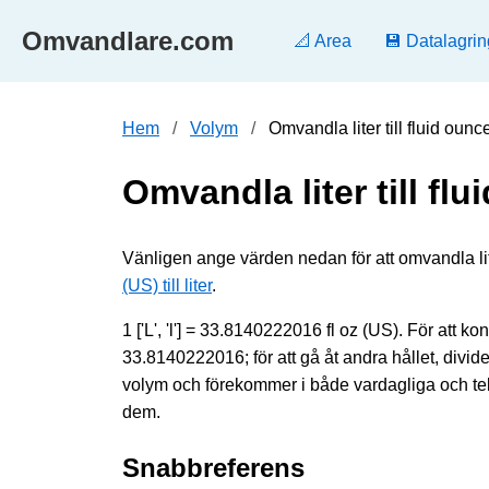
Omvandlare.com
📐 Area
💾 Datalagrin
Hem
Volym
Omvandla liter till fluid ou
Omvandla liter till fl
Vänligen ange värden nedan för att omvandla liter [[
(US) till liter
.
1 ['L', 'l'] = 33.8140222016 fl oz (US). För att ko
33.8140222016; för att gå åt andra hållet, divide
volym och förekommer i både vardagliga och tek
dem.
Snabbreferens