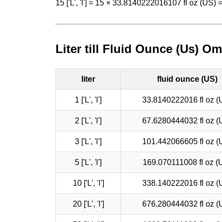
15 ['L', 'l'] = 15 × 33.8140222016107 fl oz (US
Liter till Fluid Ounce (Us) O
liter
fluid ounce (US)
1 ['L', 'l']
33.8140222016 fl oz (
2 ['L', 'l']
67.6280444032 fl oz (
3 ['L', 'l']
101.442066605 fl oz (
5 ['L', 'l']
169.070111008 fl oz (
10 ['L', 'l']
338.140222016 fl oz (
20 ['L', 'l']
676.280444032 fl oz (