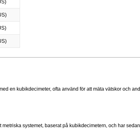
US)
US)
US)
US)
a med en kubikdecimeter, ofta använd för att mäta vätskor och an
et metriska systemet, baserat på kubikdecimetern, och har seda