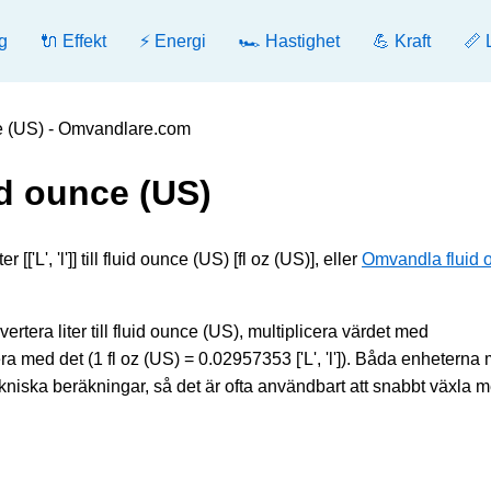
g
🔌 Effekt
⚡ Energi
🏎️ Hastighet
💪 Kraft
📏 
nce (US) - Omvandlare.com
uid ounce (US)
'L', 'l']] till fluid ounce (US) [fl oz (US)], eller
Omvandla fluid 
nvertera liter till fluid ounce (US), multiplicera värdet med
ra med det (1 fl oz (US) = 0.02957353 ['L', 'l']). Båda enheterna 
niska beräkningar, så det är ofta användbart att snabbt växla m