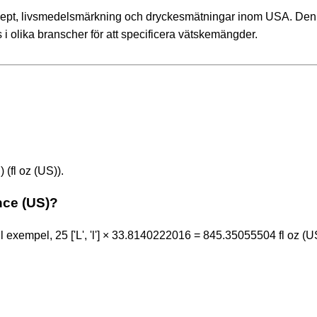
ecept, livsmedelsmärkning och dryckesmätningar inom USA. Den
 olika branscher för att specificera vätskemängder.
) (fl oz (US)).
unce (US)?
l exempel, 25 ['L', 'l'] × 33.8140222016 = 845.35055504 fl oz (U