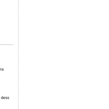
dra
n dess