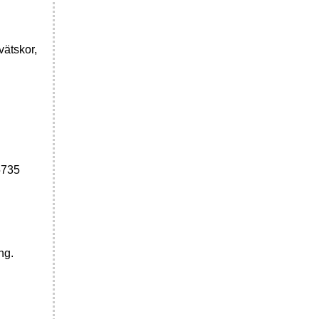
vätskor,
5735
ng.