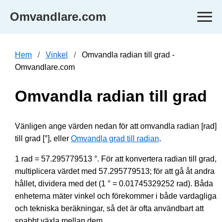
Omvandlare.com
Hem
Vinkel
Omvandla radian till grad -
Omvandlare.com
Omvandla radian till grad
Vänligen ange värden nedan för att omvandla radian [rad]
till grad [°], eller
Omvandla grad till radian
.
1 rad = 57.295779513 °. För att konvertera radian till grad,
multiplicera värdet med 57.295779513; för att gå åt andra
hållet, dividera med det (1 ° = 0.01745329252 rad). Båda
enheterna mäter vinkel och förekommer i både vardagliga
och tekniska beräkningar, så det är ofta användbart att
snabbt växla mellan dem.