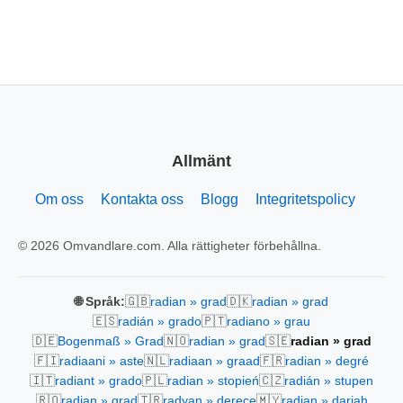
Allmänt
Om oss
Kontakta oss
Blogg
Integritetspolicy
© 2026 Omvandlare.com. Alla rättigheter förbehållna.
🇬🇧
🇩🇰
🌐 Språk:
radian » grad
radian » grad
🇪🇸
🇵🇹
radián » grado
radiano » grau
🇩🇪
🇳🇴
🇸🇪
Bogenmaß » Grad
radian » grad
radian » grad
🇫🇮
🇳🇱
🇫🇷
radiaani » aste
radiaan » graad
radian » degré
🇮🇹
🇵🇱
🇨🇿
radiant » grado
radian » stopień
radián » stupen
🇷🇴
🇹🇷
🇲🇾
radian » grad
radyan » derece
radian » darjah