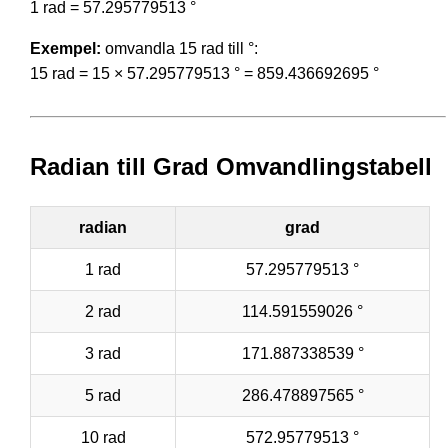
1 rad = 57.295779513 °
Exempel:
omvandla 15 rad till °:
15 rad = 15 × 57.295779513 ° = 859.436692695 °
Radian till Grad Omvandlingstabell
radian
grad
1 rad
57.295779513 °
2 rad
114.591559026 °
3 rad
171.887338539 °
5 rad
286.478897565 °
10 rad
572.95779513 °