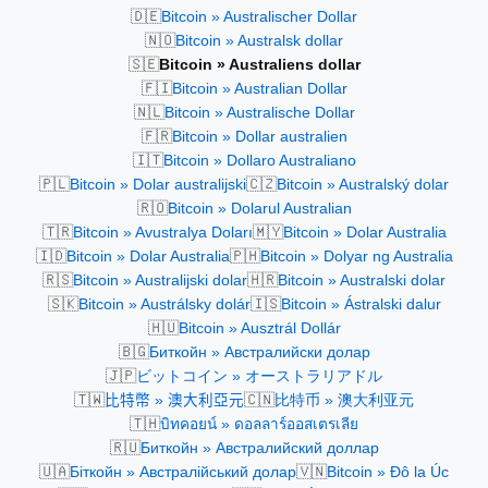
🇩🇪
Bitcoin » Australischer Dollar
🇳🇴
Bitcoin » Australsk dollar
🇸🇪
Bitcoin » Australiens dollar
🇫🇮
Bitcoin » Australian Dollar
🇳🇱
Bitcoin » Australische Dollar
🇫🇷
Bitcoin » Dollar australien
🇮🇹
Bitcoin » Dollaro Australiano
🇵🇱
🇨🇿
Bitcoin » Dolar australijski
Bitcoin » Australský dolar
🇷🇴
Bitcoin » Dolarul Australian
🇹🇷
🇲🇾
Bitcoin » Avustralya Doları
Bitcoin » Dolar Australia
🇮🇩
🇵🇭
Bitcoin » Dolar Australia
Bitcoin » Dolyar ng Australia
🇷🇸
🇭🇷
Bitcoin » Australijski dolar
Bitcoin » Australski dolar
🇸🇰
🇮🇸
Bitcoin » Austrálsky dolár
Bitcoin » Ástralski dalur
🇭🇺
Bitcoin » Ausztrál Dollár
🇧🇬
Биткойн » Австралийски долар
🇯🇵
ビットコイン » オーストラリアドル
🇹🇼
🇨🇳
比特幣 » 澳大利亞元
比特币 » 澳大利亚元
🇹🇭
บิทคอยน์ » ดอลลาร์ออสเตรเลีย
🇷🇺
Биткойн » Австралийский доллар
🇺🇦
🇻🇳
Біткойн » Австралійський долар
Bitcoin » Đô la Úc