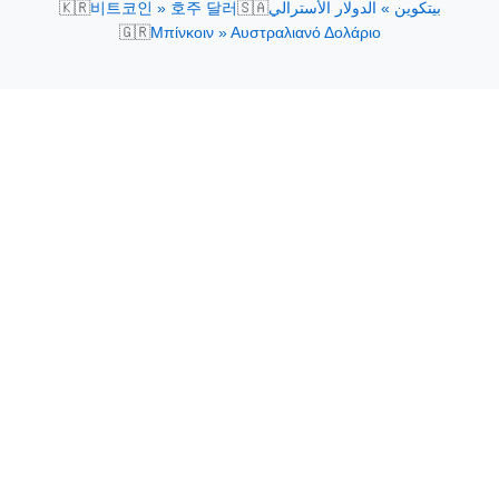
🇰🇷
🇸🇦
비트코인 » 호주 달러
بيتكوين » الدولار الأسترالي
🇬🇷
Μπίνκοιν » Αυστραλιανό Δολάριο