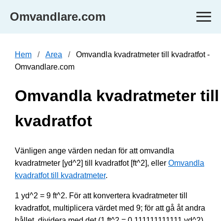
Omvandlare.com
Hem
Area
Omvandla kvadratmeter till kvadratfot -
Omvandlare.com
Omvandla kvadratmeter till
kvadratfot
Vänligen ange värden nedan för att omvandla
kvadratmeter [yd^2] till kvadratfot [ft^2], eller
Omvandla
kvadratfot till kvadratmeter
.
1 yd^2 = 9 ft^2. För att konvertera kvadratmeter till
kvadratfot, multiplicera värdet med 9; för att gå åt andra
hållet, dividera med det (1 ft^2 = 0.111111111111 yd^2).