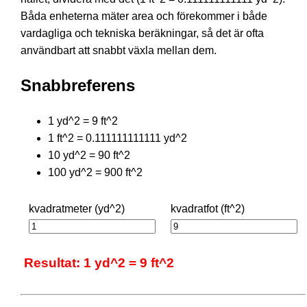
Båda enheterna mäter area och förekommer i både
vardagliga och tekniska beräkningar, så det är ofta
användbart att snabbt växla mellan dem.
Snabbreferens
1 yd^2 = 9 ft^2
1 ft^2 = 0.111111111111 yd^2
10 yd^2 = 90 ft^2
100 yd^2 = 900 ft^2
kvadratmeter (yd^2)
kvadratfot (ft^2)
Resultat: 1 yd^2 = 9 ft^2