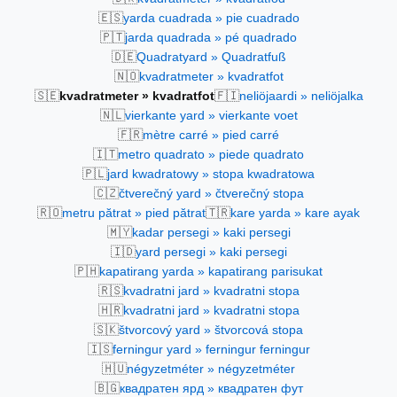
🇪🇸
yarda cuadrada » pie cuadrado
🇵🇹
jarda quadrada » pé quadrado
🇩🇪
Quadratyard » Quadratfuß
🇳🇴
kvadratmeter » kvadratfot
🇸🇪
🇫🇮
kvadratmeter » kvadratfot
neliöjaardi » neliöjalka
🇳🇱
vierkante yard » vierkante voet
🇫🇷
mètre carré » pied carré
🇮🇹
metro quadrato » piede quadrato
🇵🇱
jard kwadratowy » stopa kwadratowa
🇨🇿
čtverečný yard » čtverečný stopa
🇷🇴
🇹🇷
metru pătrat » pied pătrat
kare yarda » kare ayak
🇲🇾
kadar persegi » kaki persegi
🇮🇩
yard persegi » kaki persegi
🇵🇭
kapatirang yarda » kapatirang parisukat
🇷🇸
kvadratni jard » kvadratni stopa
🇭🇷
kvadratni jard » kvadratni stopa
🇸🇰
štvorcový yard » štvorcová stopa
🇮🇸
ferningur yard » ferningur ferningur
🇭🇺
négyzetméter » négyzetméter
🇧🇬
квадратен ярд » квадратен фут