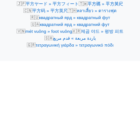
🇯🇵
🇹🇼
平方ヤード » 平方フィート
平方碼 » 平方英尺
🇨🇳
🇹🇭
平方码 » 平方英尺
หลาเสี้ยว » ตารางฟุต
🇷🇺
квадратный ярд » квадратный фут
🇺🇦
квадратний ярд » квадратний фут
🇻🇳
🇰🇷
mét vuông » foot vuông
제곱 야드 » 평방 피트
🇸🇦
ياردة مربعة » قدم مربع
🇬🇷
τετραγωνική γιάρδα » τετραγωνικό πόδι