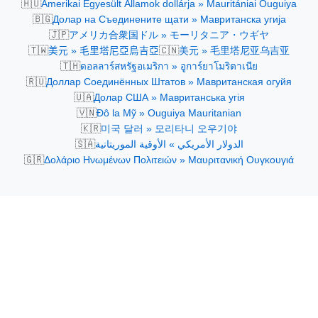
🇭🇺
Amerikai Egyesült Államok dollárja » Mauritániai Ouguiya
🇧🇬
Долар на Съединените щати » Мавританска угија
🇯🇵
アメリカ合衆国ドル » モーリタニア・ウギヤ
🇹🇼
🇨🇳
美元 » 毛里塔尼亞烏吉亞
美元 » 毛里塔尼亚乌吉亚
🇹🇭
ดอลลาร์สหรัฐอเมริกา » อูการ์ยาโมริตาเนีย
🇷🇺
Доллар Соединённых Штатов » Мавританская огуйя
🇺🇦
Долар США » Мавританська угія
🇻🇳
Đô la Mỹ » Ouguiya Mauritanian
🇰🇷
미국 달러 » 모리타니 오우기야
🇸🇦
الدولار الأمريكي » الأوقية الموريتانية
🇬🇷
Δολάριο Ηνωμένων Πολιτειών » Μαυριτανική Ουγκουγιά