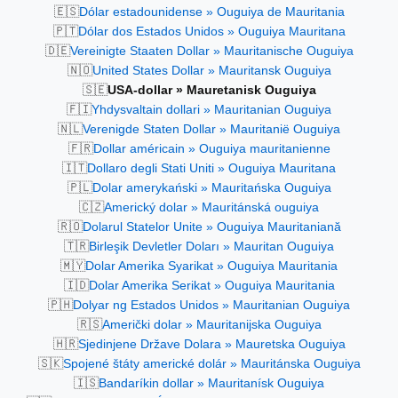
🇪🇸
Dólar estadounidense » Ouguiya de Mauritania
🇵🇹
Dólar dos Estados Unidos » Ouguiya Mauritana
🇩🇪
Vereinigte Staaten Dollar » Mauritanische Ouguiya
🇳🇴
United States Dollar » Mauritansk Ouguiya
🇸🇪
USA-dollar » Mauretanisk Ouguiya
🇫🇮
Yhdysvaltain dollari » Mauritanian Ouguiya
🇳🇱
Verenigde Staten Dollar » Mauritanië Ouguiya
🇫🇷
Dollar américain » Ouguiya mauritanienne
🇮🇹
Dollaro degli Stati Uniti » Ouguiya Mauritana
🇵🇱
Dolar amerykański » Mauritańska Ouguiya
🇨🇿
Americký dolar » Mauritánská ouguiya
🇷🇴
Dolarul Statelor Unite » Ouguiya Mauritaniană
🇹🇷
Birleşik Devletler Doları » Mauritan Ouguiya
🇲🇾
Dolar Amerika Syarikat » Ouguiya Mauritania
🇮🇩
Dolar Amerika Serikat » Ouguiya Mauritania
🇵🇭
Dolyar ng Estados Unidos » Mauritanian Ouguiya
🇷🇸
Američki dolar » Mauritanijska Ouguiya
🇭🇷
Sjedinjene Države Dolara » Mauretska Ouguiya
🇸🇰
Spojené štáty americké dolár » Mauritánska Ouguiya
🇮🇸
Bandaríkin dollar » Mauritanísk Ouguiya