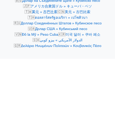
🇧🇬
Долар на Съединените щати » Кубинско песо
🇯🇵
アメリカ合衆国ドル » キューバ・ペソ
🇹🇼
🇨🇳
美元 » 古巴比索
美元 » 古巴比索
🇹🇭
ดอลลาร์สหรัฐอเมริกา » เปโซคิวบา
🇷🇺
Доллар Соединённых Штатов » Кубинское песо
🇺🇦
Долар США » Кубинський песо
🇻🇳
🇰🇷
Đô la Mỹ » Peso Cuba
미국 달러 » 쿠바 페소
🇸🇦
الدولار الأمريكي » بيزو كوبي
🇬🇷
Δολάριο Ηνωμένων Πολιτειών » Κουβανικός Πέσο