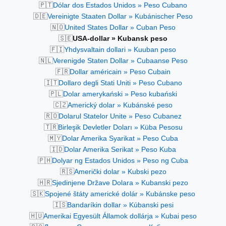
🇵🇹
Dólar dos Estados Unidos » Peso Cubano
🇩🇪
Vereinigte Staaten Dollar » Kubánischer Peso
🇳🇴
United States Dollar » Cuban Peso
🇸🇪
USA-dollar » Kubansk peso
🇫🇮
Yhdysvaltain dollari » Kuuban peso
🇳🇱
Verenigde Staten Dollar » Cubaanse Peso
🇫🇷
Dollar américain » Peso Cubain
🇮🇹
Dollaro degli Stati Uniti » Peso Cubano
🇵🇱
Dolar amerykański » Peso kubański
🇨🇿
Americký dolar » Kubánské peso
🇷🇴
Dolarul Statelor Unite » Peso Cubanez
🇹🇷
Birleşik Devletler Doları » Küba Pesosu
🇲🇾
Dolar Amerika Syarikat » Peso Cuba
🇮🇩
Dolar Amerika Serikat » Peso Kuba
🇵🇭
Dolyar ng Estados Unidos » Peso ng Cuba
🇷🇸
Američki dolar » Kubski pezo
🇭🇷
Sjedinjene Države Dolara » Kubanski pezo
🇸🇰
Spojené štáty americké dolár » Kubánske peso
🇮🇸
Bandaríkin dollar » Kúbanski pesi
🇭🇺
Amerikai Egyesült Államok dollárja » Kubai peso