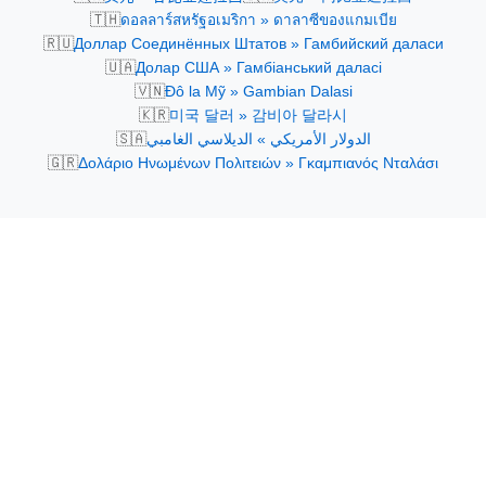
🇹🇭
ดอลลาร์สหรัฐอเมริกา » ดาลาซีของแกมเบีย
🇷🇺
Доллар Соединённых Штатов » Гамбийский даласи
🇺🇦
Долар США » Гамбіанський даласі
🇻🇳
Đô la Mỹ » Gambian Dalasi
🇰🇷
미국 달러 » 감비아 달라시
🇸🇦
الدولار الأمريكي » الديلاسي الغامبي
🇬🇷
Δολάριο Ηνωμένων Πολιτειών » Γκαμπιανός Νταλάσι