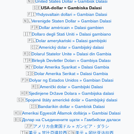
🇳🇴
United States Dollar » Gambisk Dalasi
🇸🇪
USA-dollar » Gambiska Dalasi
🇫🇮
Yhdysvaltain dollari » Gambian Dalasi
🇳🇱
Verenigde Staten Dollar » Gambian Dalasi
🇫🇷
Dollar américain » Dalasi gambien
🇮🇹
Dollaro degli Stati Uniti » Dalasi gambiano
🇵🇱
Dolar amerykański » Dalasi gambijski
🇨🇿
Americký dolar » Gambijský dalasi
🇷🇴
Dolarul Statelor Unite » Dalasi din Gambia
🇹🇷
Birleşik Devletler Doları » Gambiya Dalası
🇲🇾
Dolar Amerika Syarikat » Dalasi Gambia
🇮🇩
Dolar Amerika Serikat » Dalasi Gambia
🇵🇭
Dolyar ng Estados Unidos » Gambian Dalasi
🇷🇸
Američki dolar » Gambijski Dalasi
🇭🇷
Sjedinjene Države Dolara » Gambijska dalasi
🇸🇰
Spojené štáty americké dolár » Gambijský dalasi
🇮🇸
Bandaríkin dollar » Gambísk Dalasi
🇭🇺
Amerikai Egyesült Államok dollárja » Gambiai Dalasi
🇧🇬
Долар на Съединените щати » Гамбийски даласи
🇯🇵
アメリカ合衆国ドル » ガンビア・ダラシ
🇹🇼
🇨🇳
美元 » 甘比亞達拉西
美元 » 冈比亚达拉西