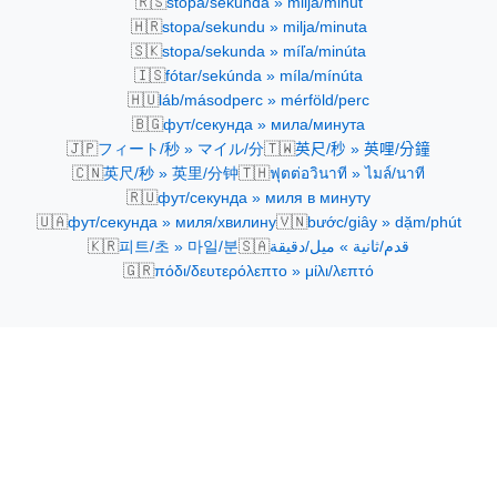
🇷🇸
stopa/sekunda » milja/minut
🇭🇷
stopa/sekundu » milja/minuta
🇸🇰
stopa/sekunda » míľa/minúta
🇮🇸
fótar/sekúnda » míla/mínúta
🇭🇺
láb/másodperc » mérföld/perc
🇧🇬
фут/секунда » мила/минута
🇯🇵
🇹🇼
フィート/秒 » マイル/分
英尺/秒 » 英哩/分鐘
🇨🇳
🇹🇭
英尺/秒 » 英里/分钟
ฟุตต่อวินาที » ไมล์/นาที
🇷🇺
фут/секунда » миля в минуту
🇺🇦
🇻🇳
фут/секунда » миля/хвилину
bước/giây » dặm/phút
🇰🇷
🇸🇦
피트/초 » 마일/분
قدم/ثانية » ميل/دقيقة
🇬🇷
πόδι/δευτερόλεπτο » μίλι/λεπτό