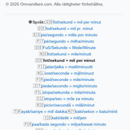
© 2026 Omvandlare.com. Alla rättigheter förbehållna.
🇬🇧
🌐 Språk:
fot/sekund » mil per minut
🇩🇰
fod/sekund » mil pr. minut
🇪🇸
pie/segundo » milla por minuto
🇵🇹
pé/segundo » milha/minuto
🇩🇪
Fuß/Sekunde » Meile/Minute
🇳🇴
fot/sekund » mile/minutt
🇸🇪
fot/sekund » mil per minut
🇫🇮
jalan/jalka » maili/minuutti
🇳🇱
voet/seconde » mijl/minuut
🇫🇷
pied/seconde » mile/minute
🇮🇹
piede/secondo » miglio/minuto
🇵🇱
stopa/sekunda » mila/minuta
🇨🇿
stopa/sec » míle za minutu
🇷🇴
picior/secundă » milă/minut
🇹🇷
🇲🇾
ayak/saniye » mil/ dakika
kaki/sekon » batu/minit
🇮🇩
kaki/detik » mil/jam
🇵🇭
paa/kada segundo » milya/bawat minuto