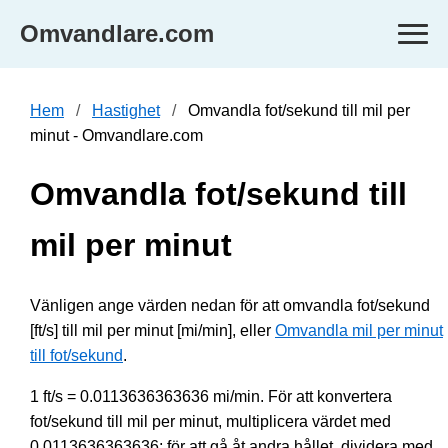
Omvandlare.com
Hem
Hastighet
Omvandla fot/sekund till mil per
minut - Omvandlare.com
Omvandla fot/sekund till
mil per minut
Vänligen ange värden nedan för att omvandla fot/sekund
[ft/s] till mil per minut [mi/min], eller
Omvandla mil per minut
till fot/sekund
.
1 ft/s = 0.0113636363636 mi/min. För att konvertera
fot/sekund till mil per minut, multiplicera värdet med
0.0113636363636; för att gå åt andra hållet, dividera med