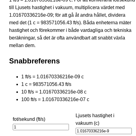
till Ljusets hastighet i vakuum, multiplicera värdet med
1.01670336216e-09; för att gå åt andra hållet, dividera
med det (1 c = 983571056.43 ft/s). Båda enheterna mäter
hastighet och förekommer i både vardagliga och tekniska
beräkningar, så det är ofta användbart att snabbt växla
mellan dem.
Snabbreferens
1 ft/s = 1.01670336216e-09 c
1 c = 983571056.43 ft/s
10 ft/s = 1.01670336216e-08 c
100 ft/s = 1.01670336216e-07 c
Ljusets hastighet i
fot/sekund (ft/s)
vakuum (c)