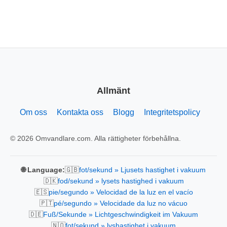
Allmänt
Om oss
Kontakta oss
Blogg
Integritetspolicy
© 2026 Omvandlare.com. Alla rättigheter förbehållna.
🇬🇧
🌐 Language:
fot/sekund » Ljusets hastighet i vakuum
🇩🇰
fod/sekund » lysets hastighed i vakuum
🇪🇸
pie/segundo » Velocidad de la luz en el vacío
🇵🇹
pé/segundo » Velocidade da luz no vácuo
🇩🇪
Fuß/Sekunde » Lichtgeschwindigkeit im Vakuum
🇳🇴
fot/sekund » lyshastighet i vakuum