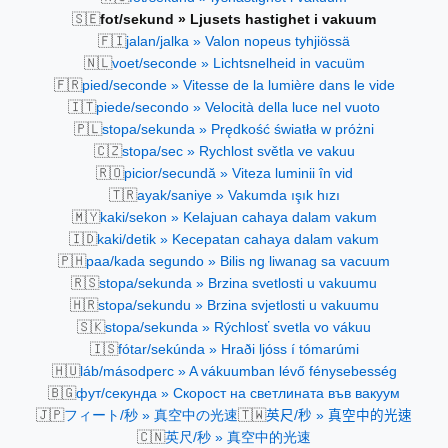
🇸🇪
fot/sekund » Ljusets hastighet i vakuum
🇫🇮
jalan/jalka » Valon nopeus tyhjiössä
🇳🇱
voet/seconde » Lichtsnelheid in vacuüm
🇫🇷
pied/seconde » Vitesse de la lumière dans le vide
🇮🇹
piede/secondo » Velocità della luce nel vuoto
🇵🇱
stopa/sekunda » Prędkość światła w próżni
🇨🇿
stopa/sec » Rychlost světla ve vakuu
🇷🇴
picior/secundă » Viteza luminii în vid
🇹🇷
ayak/saniye » Vakumda ışık hızı
🇲🇾
kaki/sekon » Kelajuan cahaya dalam vakum
🇮🇩
kaki/detik » Kecepatan cahaya dalam vakum
🇵🇭
paa/kada segundo » Bilis ng liwanag sa vacuum
🇷🇸
stopa/sekunda » Brzina svetlosti u vakuumu
🇭🇷
stopa/sekundu » Brzina svjetlosti u vakuumu
🇸🇰
stopa/sekunda » Rýchlosť svetla vo vákuu
🇮🇸
fótar/sekúnda » Hraði ljóss í tómarúmi
🇭🇺
láb/másodperc » A vákuumban lévő fénysebesség
🇧🇬
фут/секунда » Скорост на светлината във вакуум
🇯🇵
🇹🇼
フィート/秒 » 真空中の光速
英尺/秒 » 真空中的光速
🇨🇳
英尺/秒 » 真空中的光速