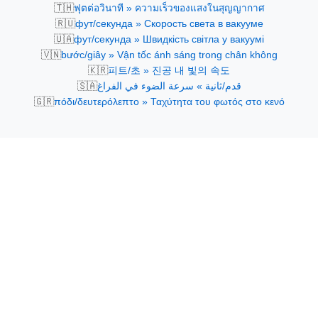
🇹🇭
ฟุตต่อวินาที » ความเร็วของแสงในสุญญากาศ
🇷🇺
фут/секунда » Скорость света в вакууме
🇺🇦
фут/секунда » Швидкість світла у вакуумі
🇻🇳
bước/giây » Vận tốc ánh sáng trong chân không
🇰🇷
피트/초 » 진공 내 빛의 속도
🇸🇦
قدم/ثانية » سرعة الضوء في الفراغ
🇬🇷
πόδι/δευτερόλεπτο » Ταχύτητα του φωτός στο κενό