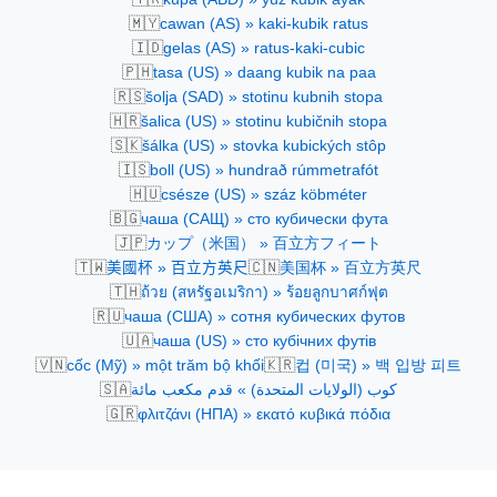
🇲🇾
cawan (AS) » kaki-kubik ratus
🇮🇩
gelas (AS) » ratus-kaki-cubic
🇵🇭
tasa (US) » daang kubik na paa
🇷🇸
šolja (SAD) » stotinu kubnih stopa
🇭🇷
šalica (US) » stotinu kubičnih stopa
🇸🇰
šálka (US) » stovka kubických stôp
🇮🇸
boll (US) » hundrað rúmmetrafót
🇭🇺
csésze (US) » száz köbméter
🇧🇬
чаша (САЩ) » сто кубически фута
🇯🇵
カップ（米国） » 百立方フィート
🇹🇼
🇨🇳
美國杯 » 百立方英尺
美国杯 » 百立方英尺
🇹🇭
ถ้วย (สหรัฐอเมริกา) » ร้อยลูกบาศก์ฟุต
🇷🇺
чаша (США) » сотня кубических футов
🇺🇦
чаша (US) » сто кубічних футів
🇻🇳
🇰🇷
cốc (Mỹ) » một trăm bộ khối
컵 (미국) » 백 입방 피트
🇸🇦
كوب (الولايات المتحدة) » قدم مكعب مائة
🇬🇷
φλιτζάνι (ΗΠΑ) » εκατό κυβικά πόδια