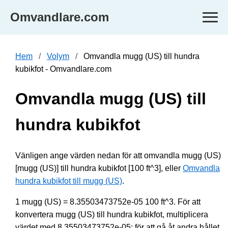
Omvandlare.com
Hem
Volym
Omvandla mugg (US) till hundra
kubikfot - Omvandlare.com
Omvandla mugg (US) till
hundra kubikfot
Vänligen ange värden nedan för att omvandla mugg (US)
[mugg (US)] till hundra kubikfot [100 ft^3], eller
Omvandla
hundra kubikfot till mugg (US)
.
1 mugg (US) = 8.35503473752e-05 100 ft^3. För att
konvertera mugg (US) till hundra kubikfot, multiplicera
värdet med 8.35503473752e-05; för att gå åt andra hållet,