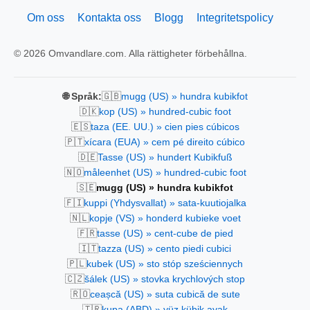
Om oss
Kontakta oss
Blogg
Integritetspolicy
© 2026 Omvandlare.com. Alla rättigheter förbehållna.
🇬🇧
🌐 Språk:
mugg (US) » hundra kubikfot
🇩🇰
kop (US) » hundred-cubic foot
🇪🇸
taza (EE. UU.) » cien pies cúbicos
🇵🇹
xícara (EUA) » cem pé direito cúbico
🇩🇪
Tasse (US) » hundert Kubikfuß
🇳🇴
måleenhet (US) » hundred-cubic foot
🇸🇪
mugg (US) » hundra kubikfot
🇫🇮
kuppi (Yhdysvallat) » sata-kuutiojalka
🇳🇱
kopje (VS) » honderd kubieke voet
🇫🇷
tasse (US) » cent-cube de pied
🇮🇹
tazza (US) » cento piedi cubici
🇵🇱
kubek (US) » sto stóp sześciennych
🇨🇿
šálek (US) » stovka krychlových stop
🇷🇴
ceașcă (US) » suta cubică de sute
🇹🇷
kupa (ABD) » yüz kübik ayak