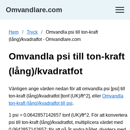
Omvandlare.com
Hem
Tryck
Omvandla psi till ton-kraft
(lång)/kvadratfot - Omvandlare.com
Omvandla psi till ton-kraft
(lång)/kvadratfot
Vänligen ange värden nedan för att omvandla psi [psi] till
ton-kraft (lång)/kvadratfot [tonf (UK)/ft^2], eller
Omvandla
ton-kraft (lång)/kvadratfot till psi
.
1 psi = 0.0642857142657 tonf (UK)/ft^2. För att konvertera
psi till ton-kraft (lång)/kvadratfot, multiplicera värdet med
0.0642857142657; för att gå åt andra hållet, dividera med