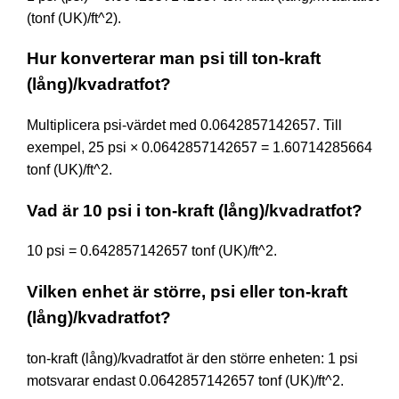
(tonf (UK)/ft^2).
Hur konverterar man psi till ton-kraft
(lång)/kvadratfot?
Multiplicera psi-värdet med 0.0642857142657. Till
exempel, 25 psi × 0.0642857142657 = 1.60714285664
tonf (UK)/ft^2.
Vad är 10 psi i ton-kraft (lång)/kvadratfot?
10 psi = 0.642857142657 tonf (UK)/ft^2.
Vilken enhet är större, psi eller ton-kraft
(lång)/kvadratfot?
ton-kraft (lång)/kvadratfot är den större enheten: 1 psi
motsvarar endast 0.0642857142657 tonf (UK)/ft^2.