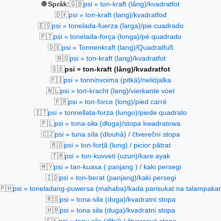
🇬🇧
🌐 Språk:
psi » ton-kraft (lång)/kvadratfot
🇩🇰
psi » ton-kraft (lang)/kvadratfod
🇪🇸
psi » tonelada-fuerza (larga)/pie cuadrado
🇵🇹
psi » tonelada-força (longa)/pé quadrado
🇩🇪
psi » Tonnenkraft (lang)/Quadratfuß
🇳🇴
psi » ton-kraft (lang)/kvadratfot
🇸🇪
psi » ton-kraft (lång)/kvadratfot
🇫🇮
psi » tonninvoima (pitkä)/neliöjalka
🇳🇱
psi » ton-kracht (lang)/vierkante voet
🇫🇷
psi » ton-force (long)/pied carré
🇮🇹
psi » tonnellata-forza (lungo)/piede quadrato
🇵🇱
psi » tona-siła (długa)/stopa kwadratowa
🇨🇿
psi » tuna síla (dlouhá) / čtvereční stopa
🇷🇴
psi » ton-forță (lung) / picior pătrat
🇹🇷
psi » ton-kuvveti (uzun)/kare ayak
🇲🇾
psi » tan-kuasa ( panjang ) / kaki persegi
🇮🇩
psi » ton-berat (panjang)/kaki persegi
🇵🇭
psi » toneladang-puwersa (mahaba)/kada parisukat na talampaka
🇷🇸
psi » tona-sila (duga)/kvadratni stopa
🇭🇷
psi » tona sila (duga)/kvadratni stopa
🇸🇰