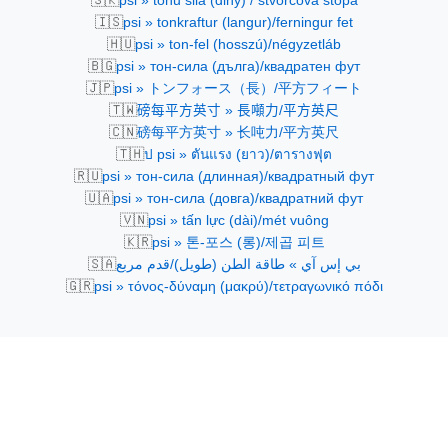
psi » tonu sila (dlhý) / štvorcová stopa
🇮🇸
psi » tonkraftur (langur)/ferningur fet
🇭🇺
psi » ton-fel (hosszú)/négyzetláb
🇧🇬
psi » тон-сила (дълга)/квадратен фут
🇯🇵
psi » トンフォース（長）/平方フィート
🇹🇼
磅每平方英寸 » 長噸力/平方英尺
🇨🇳
磅每平方英寸 » 长吨力/平方英尺
🇹🇭
ป psi » ตันแรง (ยาว)/ตารางฟุต
🇷🇺
psi » тон-сила (длинная)/квадратный фут
🇺🇦
psi » тон-сила (довга)/квадратний фут
🇻🇳
psi » tấn lực (dài)/mét vuông
🇰🇷
psi » 톤-포스 (롱)/제곱 피트
🇸🇦
بي إس آي » طاقة الطن (طويل)/قدم مربع
🇬🇷
psi » τόνος-δύναμη (μακρύ)/τετραγωνικό πόδι