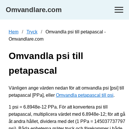
Omvandlare.com
Hem
Tryck
Omvandla psi till petapascal -
Omvandlare.com
Omvandla psi till
petapascal
Vänligen ange värden nedan för att omvandla psi [psi] till
petapascal [PPa], eller
Omvandla petapascal till psi
.
1 psi = 6.8948e-12 PPa. För att konvertera psi till
petapascal, multiplicera värdet med 6.8948e-12; för att gå
åt andra hållet, dividera med det (1 PPa = 145037737797
psi). Båda enheterna mäter tryck och förekommer i både