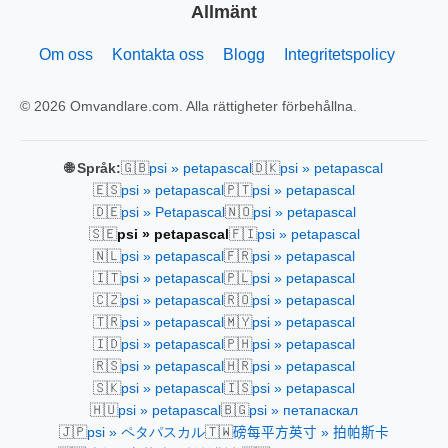
Allmänt
Om oss
Kontakta oss
Blogg
Integritetspolicy
© 2026 Omvandlare.com. Alla rättigheter förbehållna.
🇬🇧
🇩🇰
🌐 Språk:
psi » petapascal
psi » petapascal
🇪🇸
🇵🇹
psi » petapascal
psi » petapascal
🇩🇪
🇳🇴
psi » Petapascal
psi » petapascal
🇸🇪
🇫🇮
psi » petapascal
psi » petapascal
🇳🇱
🇫🇷
psi » petapascal
psi » petapascal
🇮🇹
🇵🇱
psi » petapascal
psi » petapascal
🇨🇿
🇷🇴
psi » petapascal
psi » petapascal
🇹🇷
🇲🇾
psi » petapascal
psi » petapascal
🇮🇩
🇵🇭
psi » petapascal
psi » petapascal
🇷🇸
🇭🇷
psi » petapascal
psi » petapascal
🇸🇰
🇮🇸
psi » petapascal
psi » petapascal
🇭🇺
🇧🇬
psi » petapascal
psi » петапаскал
🇯🇵
🇹🇼
psi » ペタパスカル
磅每平方英寸 » 拍帕斯卡