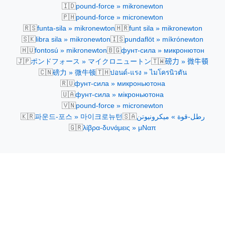
🇮🇩
pound-force » mikronewton
🇵🇭
pound-force » micronewton
🇷🇸
🇭🇷
funta-sila » mikronewton
funt sila » mikronewton
🇸🇰
🇮🇸
libra sila » mikronewton
pundaflöt » míkrónewton
🇭🇺
🇧🇬
fontosú » mikronewton
фунт-сила » микронютон
🇯🇵
🇹🇼
ポンドフォース » マイクロニュートン
磅力 » 微牛頓
🇨🇳
🇹🇭
磅力 » 微牛顿
ปอนด์-แรง » ไมโครนิวตัน
🇷🇺
фунт-сила » микроньютона
🇺🇦
фунт-сила » мікроньютона
🇻🇳
pound-force » micronewton
🇰🇷
🇸🇦
파운드-포스 » 마이크로뉴턴
رطل-قوة » ميكرونيوتن
🇬🇷
λίβρα-δυνάμεις » μΝαπ