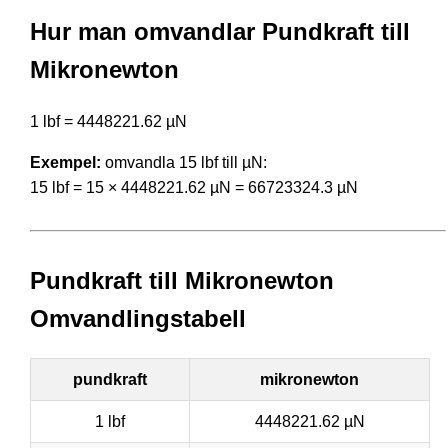
Hur man omvandlar Pundkraft till
Mikronewton
1 lbf = 4448221.62 µN
Exempel:
omvandla 15 lbf till µN:
15 lbf = 15 × 4448221.62 µN = 66723324.3 µN
Pundkraft till Mikronewton
Omvandlingstabell
pundkraft
mikronewton
1 lbf
4448221.62 µN