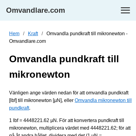
Omvandlare.com
Hem
Kraft
Omvandla pundkraft till mikronewton -
Omvandlare.com
Omvandla pundkraft till
mikronewton
Vänligen ange värden nedan för att omvandla pundkraft
[lbf] till mikronewton [µN], eller
Omvandla mikronewton till
pundkraft
.
1 lbf = 4448221.62 µN. För att konvertera pundkraft till
mikronewton, multiplicera värdet med 4448221.62; för att
gå åt andra hållet, dividera med det (1 µN =