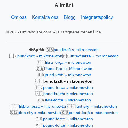
Allmänt
Om oss
Kontakta oss
Blogg
Integritetspolicy
© 2026 Omvandlare.com. Alla rättigheter förbehållna.
🇬🇧
🌐 Språk:
pundkraft » mikronewton
🇩🇰
🇪🇸
pundkraft » mikronewton
libra-fuerza » micronewton
🇵🇹
libra-força » micronewton
🇩🇪
Pfund-Kraft » Mikronewton
🇳🇴
pund-kraft » mikronewton
🇸🇪
pundkraft » mikronewton
🇫🇮
pound-force » mikronewton
🇳🇱
pond-kracht » micronewton
🇫🇷
livre-force » micronewton
🇮🇹
🇵🇱
libbra-forza » micronewton
funt siły » mikronewton
🇨🇿
🇷🇴
libra síly » mikronewton
pound-forță » micronewton
🇹🇷
pound-force » mikronewton
🇲🇾
pound-force » mikronewton