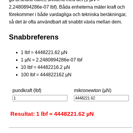
2.2480894286e-07 lbf). Båda enheterna mäter kraft och
förekommer i både vardagliga och tekniska beräkningar,
så det är ofta användbart att snabbt växla mellan dem.
Snabbreferens
1 lbf = 4448221.62 µN
1 µN = 2.2480894286e-07 lbf
10 lbf = 44482216.2 µN
100 lbf = 444822162 µN
pundkraft (lbf)
mikronewton (µN)
Resultat: 1 lbf = 4448221.62 µN