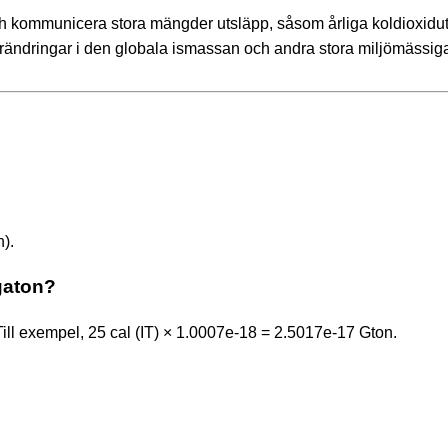
ch kommunicera stora mängder utsläpp, såsom årliga koldioxidu
förändringar i den globala ismassan och andra stora miljömässiga
n).
igaton?
Till exempel, 25 cal (IT) × 1.0007e-18 = 2.5017e-17 Gton.