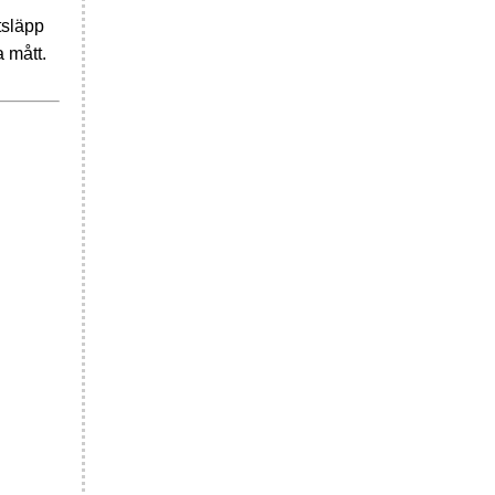
tsläpp
 mått.