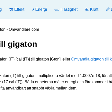
g
🔌 Effekt
⚡ Energi
🏎️ Hastighet
💪 Kraft
📏 
gaton - Omvandlare.com
ill gigaton
 (IT) [cal (IT)] till gigaton [Gton], eller
Omvandla gigaton till k
alori (IT) till gigaton, multiplicera värdet med 1.0007e-18; för att
3e+17 cal (IT)). Båda enheterna mäter energi och förekommer i 
ofta användbart att snabbt växla mellan dem.