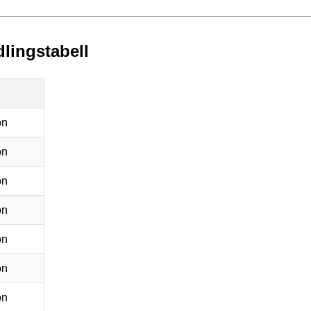
dlingstabell
on
on
on
on
on
on
on