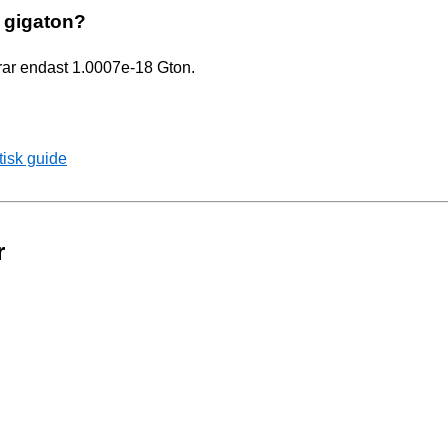
er gigaton?
arar endast 1.0007e-18 Gton.
tisk guide
r