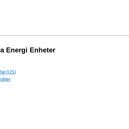
ra Energi Enheter
fat (US)
oliter