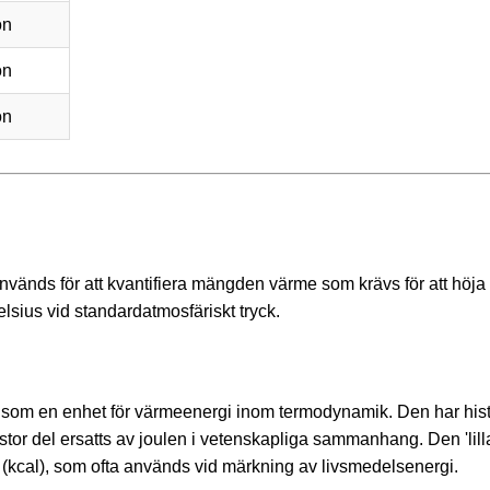
on
on
on
 används för att kvantifiera mängden värme som krävs för att höja
sius vid standardatmosfäriskt tryck.
t som en enhet för värmeenergi inom termodynamik. Den har hist
 stor del ersatts av joulen i vetenskapliga sammanhang. Den 'lill
ien' (kcal), som ofta används vid märkning av livsmedelsenergi.