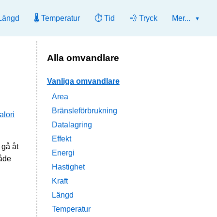
Längd
🌡️ Temperatur
⏱️ Tid
💨 Tryck
Mer...
Alla omvandlare
Vanliga omvandlare
Area
Bränsleförbrukning
alori
Datalagring
Effekt
 gå åt
Energi
både
Hastighet
Kraft
Längd
Temperatur