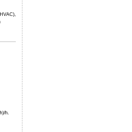
 (HVAC),
h
h)/h.