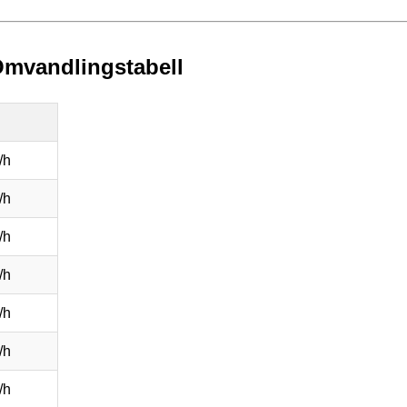
 Omvandlingstabell
/h
/h
/h
/h
/h
/h
/h