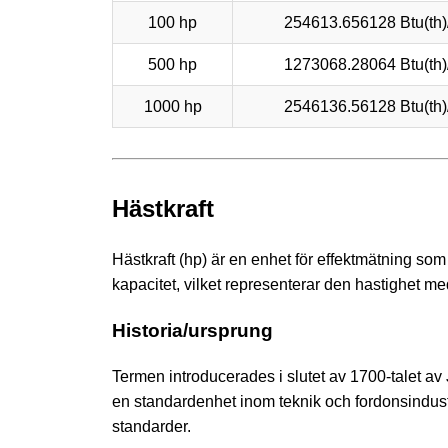
100 hp
254613.656128 Btu(th)
500 hp
1273068.28064 Btu(th)
1000 hp
2546136.56128 Btu(th)
Hästkraft
Hästkraft (hp) är en enhet för effektmätning som
kapacitet, vilket representerar den hastighet med
Historia/ursprung
Termen introducerades i slutet av 1700-talet av
en standardenhet inom teknik och fordonsindustr
standarder.