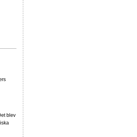
ers
Det blev
riska