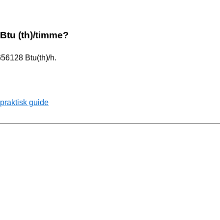
r Btu (th)/timme?
656128 Btu(th)/h.
praktisk guide