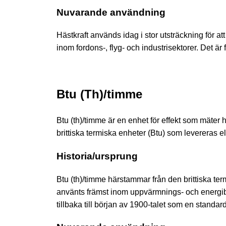
Nuvarande användning
Hästkraft används idag i stor utsträckning för a
inom fordons-, flyg- och industrisektorer. Det är 
Btu (Th)/timme
Btu (th)/timme är en enhet för effekt som mäter 
brittiska termiska enheter (Btu) som levereras e
Historia/ursprung
Btu (th)/timme härstammar från den brittiska ter
använts främst inom uppvärmnings- och energibr
tillbaka till början av 1900-talet som en standa