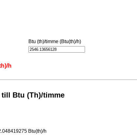
Btu (th)/timme (Btu(th)/h)
th)/h
till Btu (Th)/timme
2.048419275 Btu(th)/h