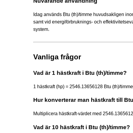
Nuvarande användning
Idag används Btu (th)/timme huvudsakligen inom
samt vid energiförbruknings- och effektivitetseva
system.
Vanliga frågor
Vad är 1 hästkraft i Btu (th)/timme?
1 hästkraft (hp) = 2546.13656128 Btu (th)/timme 
Hur konverterar man hästkraft till Bt
Multiplicera hästkraft-värdet med 2546.136561
Vad är 10 hästkraft i Btu (th)/timme?