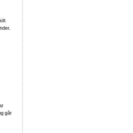
ilt
änder.
ar
ng går