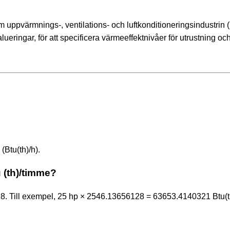
 uppvärmnings-, ventilations- och luftkonditioneringsindustrin
lueringar, för att specificera värmeeffektnivåer för utrustning oc
(Btu(th)/h).
u (th)/timme?
28. Till exempel, 25 hp × 2546.13656128 = 63653.4140321 Btu(t