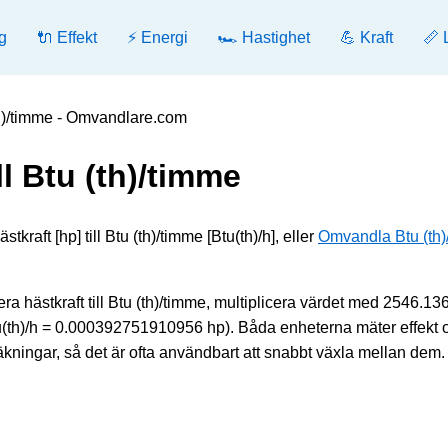
g
🔌 Effekt
⚡ Energi
🏎️ Hastighet
💪 Kraft
📏 
(th)/timme - Omvandlare.com
l Btu (th)/timme
raft [hp] till Btu (th)/timme [Btu(th)/h], eller
Omvandla Btu (th)
ra hästkraft till Btu (th)/timme, multiplicera värdet med 2546.1
 Btu(th)/h = 0.000392751910956 hp). Båda enheterna mäter effekt 
kningar, så det är ofta användbart att snabbt växla mellan dem.