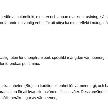
tt bedöma motoreffekt, motorer och annan maskinutrustning, särsk
fortfarande en vanlig enhet för att uttrycka motoreffekt i många l
hastigheten för energitransport, specifikt mängden värmeenergi i
ller förbrukas per timme.
miska enheten (Btu), en traditionell enhet för värmeenergi, och h
anschen för att kvantifiera värmeeffektsnivåer. Dess användni
rdmått i beräkningar av värmeenergi.