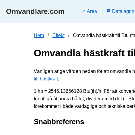
Omvandlare.com
📐 Area
💾 Datalagrin
Hem
Effekt
Omvandla hästkraft till Btu 
Omvandla hästkraft til
Vänligen ange värden nedan för att omvandla hästk
till hästkraft
.
1 hp = 2546.13656128 Btu(th)/h. För att konverte
för att gå åt andra hållet, dividera med det (1
förekommer i både vardagliga och tekniska berä
Snabbreferens