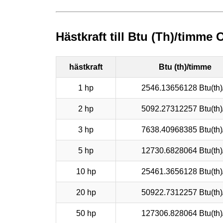
Hästkraft till Btu (Th)/timme
hästkraft
Btu (th)/timme
1 hp
2546.13656128 Btu(th)
2 hp
5092.27312257 Btu(th)
3 hp
7638.40968385 Btu(th)
5 hp
12730.6828064 Btu(th)
10 hp
25461.3656128 Btu(th)
20 hp
50922.7312257 Btu(th)
50 hp
127306.828064 Btu(th)