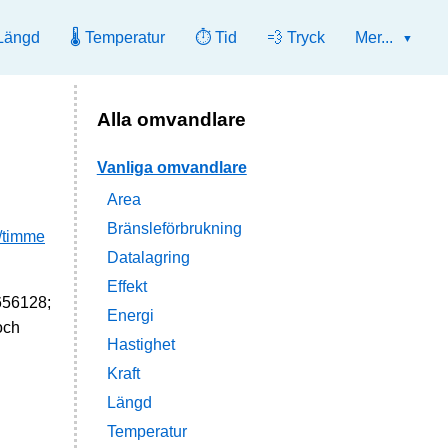
Längd
🌡️ Temperatur
⏱️ Tid
💨 Tryck
Mer...
Alla omvandlare
Vanliga omvandlare
Area
Bränsleförbrukning
/timme
Datalagring
Effekt
3656128;
Energi
och
Hastighet
Kraft
Längd
Temperatur